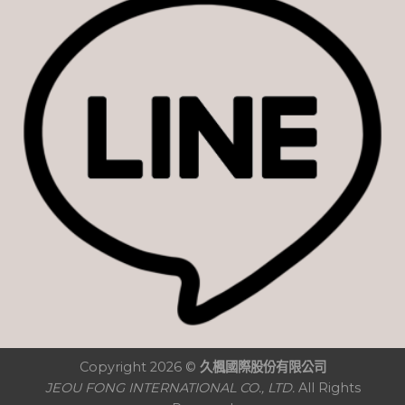
Copyright 2026 ©
久楓國際股份有限公司
JEOU FONG INTERNATIONAL CO., LTD.
All Rights