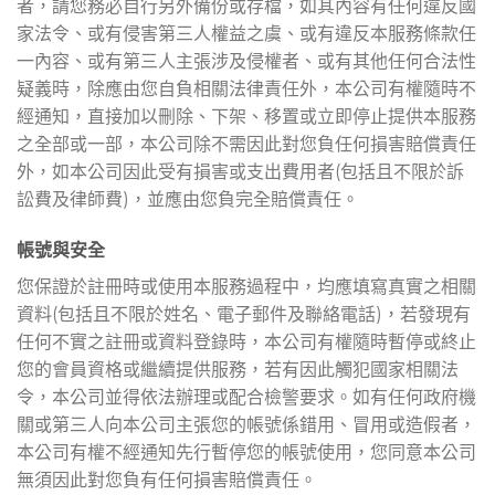
者，請您務必自行另外備份或存檔，如其內容有任何違反國
家法令、或有侵害第三人權益之虞、或有違反本服務條款任
一內容、或有第三人主張涉及侵權者、或有其他任何合法性
疑義時，除應由您自負相關法律責任外，本公司有權隨時不
經通知，直接加以刪除、下架、移置或立即停止提供本服務
之全部或一部，本公司除不需因此對您負任何損害賠償責任
外，如本公司因此受有損害或支出費用者(包括且不限於訴
訟費及律師費)，並應由您負完全賠償責任。
帳號與安全
您保證於註冊時或使用本服務過程中，均應填寫真實之相關
資料(包括且不限於姓名、電子郵件及聯絡電話)，若發現有
任何不實之註冊或資料登錄時，本公司有權隨時暫停或終止
您的會員資格或繼續提供服務，若有因此觸犯國家相關法
令，本公司並得依法辦理或配合檢警要求。如有任何政府機
關或第三人向本公司主張您的帳號係錯用、冒用或造假者，
本公司有權不經通知先行暫停您的帳號使用，您同意本公司
無須因此對您負有任何損害賠償責任。