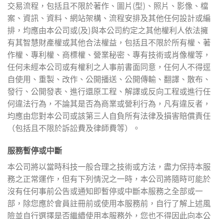
交易流程，包括且不限於著作、圖片(型)、照片、影像、檔
案、資訊、資料、網站架構、流程安排及其他任何設計或編
排，均應由本公司或(及)與本公司約定之其他權利人依法擁
有其智慧財產權或其他合法權益，包括且不限於所有權、著
作權、專利權、商標權、營業秘密、專有技術或肖像權等，
任何未經本公司或有權利之人事前書面同意，任何人不得逕
自使用、重製、改作、公開播送、公開傳輸、翻譯、散布、
發行、公開發表、進行還原工程、解譯或反向工程或進行任
何違法行為，不論其是否為商業或營利行為，凡有違反者，
均應由您對本公司或該第三人自負所有法律及損害賠償責任
（包括且不限於訴訟費及律師費等）。
服務暫停或中斷
本公司將以當時科技一般合理之技術或方法，盡力保持本服
務之正常運作，但有下列情況之一時，本公司將隨時可能於
沒有任何事前公告或通知即暫停或中斷本服務之全部或一
部，除您應於會員註冊前或使用本服務前，自行了解上述風
險並自行選擇是否繼續使用本服務外，您也不得因此向本公