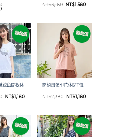
原
目
80
NT$
3,180
NT$
1,580
目
始
前
0
前
價
價
價
格：
格：
格：
NT$3,180。
NT$1,580。
80。
NT$1,380。
輕鬆價
輕鬆價
感鯨魚開衩休
簡約圓領印花休閒T恤
原
目
原
目
80
NT$
1,180
NT$
2,380
NT$
1,180
始
前
始
前
價
價
價
價
格：
格：
格：
格：
NT$2,380。
NT$1,180。
NT$2,380。
NT$1,180。
輕鬆價
輕鬆價