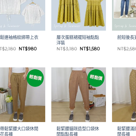
層次蛋糕裙襬短袖點點
寬鬆連袖格紋綁帶上衣
前短後長
洋裝
原
目
原
目
T$
2,180
NT$
980
NT$
3,180
NT$
1,580
NT$
2,58
始
前
始
前
價
價
價
價
格：
格：
格：
格：
NT$2,180。
NT$980。
NT$3,180。
NT$1,580。
輕鬆價
輕鬆價
綁帶鬆緊腰大口袋休閒
鬆緊腰貓咪造型口袋休
鬆緊腰滿
印花長褲
閒點點長褲
閒長褲