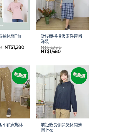
針梭織拼接假兩件連帽
寬袖休閒T恤
洋裝
原
目
0
NT$
1,280
NT$
3,380
始
前
原
目
NT$
1,680
價
價
始
前
格：
格：
價
價
NT$2,580。
NT$1,280。
格：
格：
NT$3,380。
NT$1,680。
輕鬆價
輕鬆價
版印花寬鬆休
前短後長側開叉休閒連
帽上衣