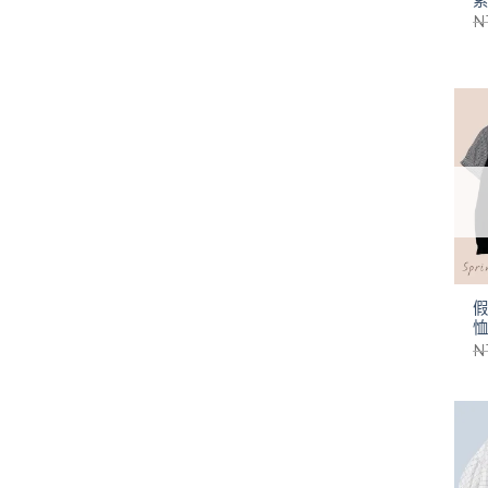
N
假
N