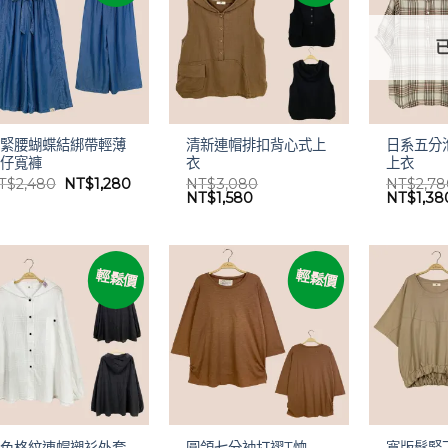
鬆緊腰蝴蝶結綁帶輕薄
清新連帽排扣背心式上
日系五分
牛仔寬褲
衣
上衣
原
目
T$
2,480
NT$
1,280
NT$
3,080
NT$
2,7
始
前
原
目
原
NT$
1,580
NT$
1,38
價
價
始
前
始
格：
格：
價
價
價
NT$2,480。
NT$1,280。
格：
格：
格：
NT$3,080。
NT$1,580。
NT$2,7
輕鬆價
輕鬆價
素色格紋連帽襯衫外套
圓領七分袖打褶T恤
寬版鬆緊