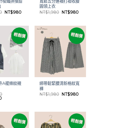
針梭織拼接甜
寬鬆五分連袖打褶收腰
恤
圓領上衣
原
目
原
目
0
NT$
980
NT$
1,980
NT$
980
始
前
始
前
價
價
價
價
格：
格：
格：
格：
NT$1,980。
NT$980。
NT$1,980。
NT$980。
輕鬆價
輕鬆價
件A襬條紋襯
綁帶鬆緊腰清新格紋寬
褲
原
目
80
NT$
1,980
NT$
980
目
始
前
0
前
價
價
價
格：
格：
格：
NT$1,980。
NT$980。
80。
NT$1,380。
輕鬆價
輕鬆價