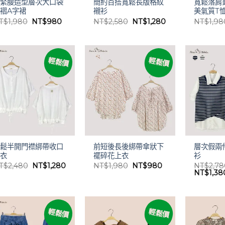
鬆緊腰造型層次大口袋
簡約百搭寬鬆長版格紋
寬鬆落肩
褶A字裙
襯衫
美氣質T
原
目
原
目
T$
1,980
NT$
980
NT$
2,580
NT$
1,280
NT$
1,98
始
前
始
前
價
價
價
價
格：
格：
格：
格：
NT$1,980。
NT$980。
NT$2,580。
NT$1,280。
輕鬆價
輕鬆價
寬鬆半開門襟綁帶收口
前短後長後綁帶傘狀下
層次假兩
上衣
襬碎花上衣
衫
原
目
原
目
T$
2,480
NT$
1,280
NT$
1,980
NT$
980
NT$
2,7
始
前
始
前
原
NT$
1,38
價
價
價
價
始
格：
格：
格：
格：
價
NT$2,480。
NT$1,280。
NT$1,980。
NT$980。
格：
NT$2,7
輕鬆價
輕鬆價