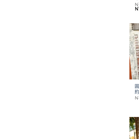
N
原
N
始
價
格
N
約
N