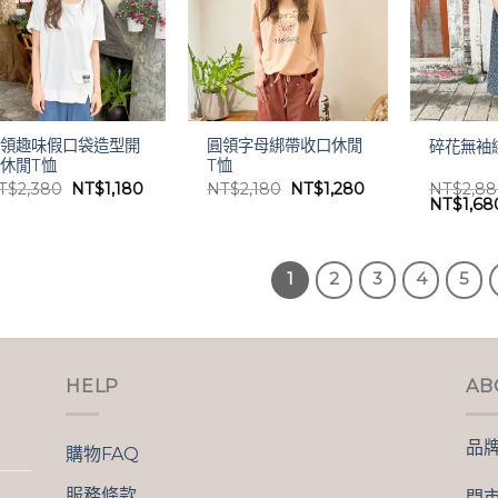
圓領趣味假口袋造型開
圓領字母綁帶收口休閒
碎花無袖
休閒T恤
T恤
原
目
原
目
T$
2,380
NT$
1,180
NT$
2,180
NT$
1,280
NT$
2,8
始
前
始
前
原
NT$
1,68
價
價
價
價
始
格：
格：
格：
格：
價
NT$2,380。
NT$1,180。
NT$2,180。
NT$1,280。
格：
NT$2,8
1
2
3
4
5
HELP
AB
品
購物FAQ
服務條款
門