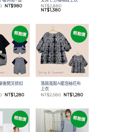
原
目
0
NT$
980
NT$
2,880
始
前
原
目
NT$
1,380
價
價
始
前
格：
格：
價
價
NT$1,980。
NT$980。
格：
格：
NT$2,880。
NT$1,380。
輕鬆價
輕鬆價
接後開叉排扣
落肩寬鬆A襬泡袖花布
上衣
原
目
原
目
0
NT$
1,280
NT$
2,580
NT$
1,280
始
前
始
前
價
價
價
價
格：
格：
格：
格：
NT$2,580。
NT$1,280。
NT$2,580。
NT$1,280。
輕鬆價
輕鬆價