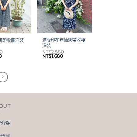
滿版印花無袖綁帶收腰
綁帶收腰洋裝
洋裝
80
NT$
2,880
目
原
目
0
NT$
1,680
前
始
前
價
價
價
格：
格：
格：
80。
NT$1,680。
NT$2,880。
NT$1,680。
OUT
牌介紹
市資訊