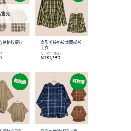
已售完
泡袖格紋襯衫
廓形剪接格紋休閒襯衫
上衣
80
NT$
2,780
目
原
目
0
NT$
1,380
前
始
前
價
價
價
格：
格：
格：
80。
NT$1,380。
NT$2,780。
NT$1,380。
輕鬆價
輕鬆價
下襬休閒T恤
文青七分袖格紋上衣