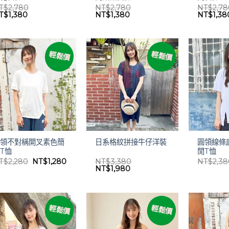
T$
2,780
NT$
2,780
NT$
2,7
目
原
目
原
T$
1,380
NT$
1,380
NT$
1,38
前
始
前
始
價
價
價
價
：
格：
格：
格：
格：
T$2,780。
NT$1,380。
NT$2,780。
NT$1,380。
NT$2,7
輕鬆價
輕鬆價
圓領不對稱開叉素色簡
圓領線條
日系格紋拼接牛仔洋裝
T恤
閒T恤
原
目
T$
2,280
NT$
1,280
NT$
3,380
NT$
2,3
始
前
原
目
NT$
1,980
價
價
始
前
格：
格：
價
價
NT$2,280。
NT$1,280。
格：
格：
NT$3,380。
NT$1,980。
輕鬆價
輕鬆價