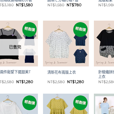
原
目
原
目
T$
3,180
NT$
1,580
NT$
1,580
NT$
780
NT$
1,98
始
前
始
前
價
價
價
價
格：
格：
格：
格：
NT$3,180。
NT$1,580。
NT$1,580。
NT$780。
輕鬆價
輕鬆價
已售完
兩件鬆緊下擺甜美T
針梭織拼
清新花布寬版上衣
恤
上衣
原
目
原
目
T$
2,580
NT$
1,280
NT$
2,580
NT$
1,280
NT$
2,58
始
前
始
前
價
價
價
價
格：
格：
格：
格：
NT$2,580。
NT$1,280。
NT$2,580。
NT$1,280。
輕鬆價
輕鬆價