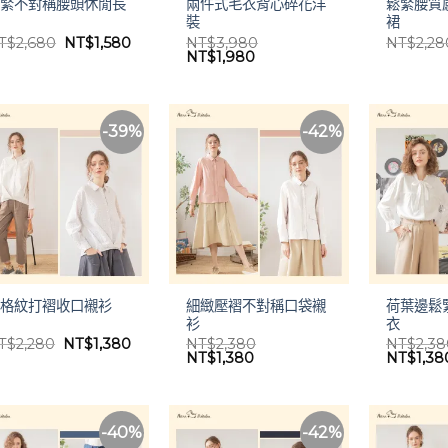
鬆緊不對稱腰頭休閒長
兩件式毛衣背心碎花洋
鬆緊腰質
褲
裝
裙
原
目
T$
2,680
NT$
1,580
NT$
3,980
NT$
2,28
始
前
原
目
NT$
1,980
價
價
始
前
格：
格：
價
價
NT$2,680。
NT$1,580。
格：
格：
NT$3,980。
NT$1,980。
-39%
-42%
細緻壓褶不對稱口袋襯
荷葉邊鬆
細格紋打褶收口襯衫
衫
衣
原
目
T$
2,280
NT$
1,380
NT$
2,380
NT$
2,3
始
前
原
目
原
NT$
1,380
NT$
1,38
價
價
始
前
始
格：
格：
價
價
價
NT$2,280。
NT$1,380。
格：
格：
格：
NT$2,380。
NT$1,380。
NT$2,3
-40%
-42%