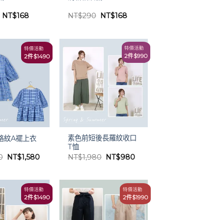
原
目
原
目
NT$
168
NT$
290
NT$
168
始
前
始
前
價
價
價
價
格：
格：
格：
格：
NT$290。
NT$168。
NT$290。
NT$168。
特價活動
特價活動
2件$990
2件$1490
素色前短後長羅紋收口
格紋A襬上衣
T恤
原
目
原
目
0
NT$
1,580
NT$
1,980
NT$
980
始
前
始
前
價
價
價
價
格：
格：
格：
格：
NT$3,180。
NT$1,580。
NT$1,980。
NT$980。
特價活動
特價活動
2件$1990
2件$1490