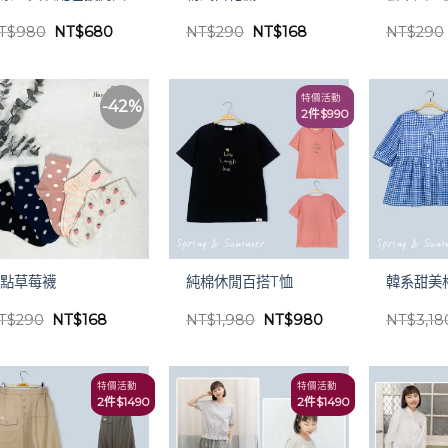
巾
原
目
原
目
T$
980
NT$
680
NT$
290
NT$
168
NT$
290
始
前
始
前
價
價
價
價
格：
格：
格：
格：
NT$980。
NT$680。
NT$290。
NT$168。
特價活動
-42%
2件$990
點點草莓襪
純棉休閒百搭T恤
韓系甜美
原
目
原
目
T$
290
NT$
168
NT$
1,980
NT$
980
NT$
3,18
始
前
始
前
價
價
價
價
格：
格：
格：
格：
NT$290。
NT$168。
NT$1,980。
NT$980。
特價活動
特價活動
2件$1490
2件$1490