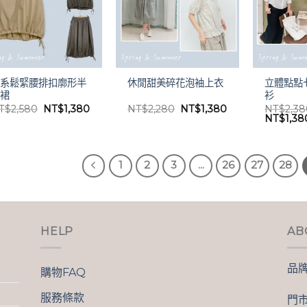
日系鬆緊腰排扣廓形半
立體點點
休閒甜美碎花泡袖上衣
身裙
衫
原
目
原
目
T$
2,580
NT$
1,380
NT$
2,280
NT$
1,380
NT$
2,3
始
前
始
前
原
NT$
1,38
價
價
價
價
始
格：
格：
格：
格：
價
NT$2,580。
NT$1,380。
NT$2,280。
NT$1,380。
格：
NT$2,3
1
2
3
...
26
27
28
HELP
AB
品
購物FAQ
服務條款
門