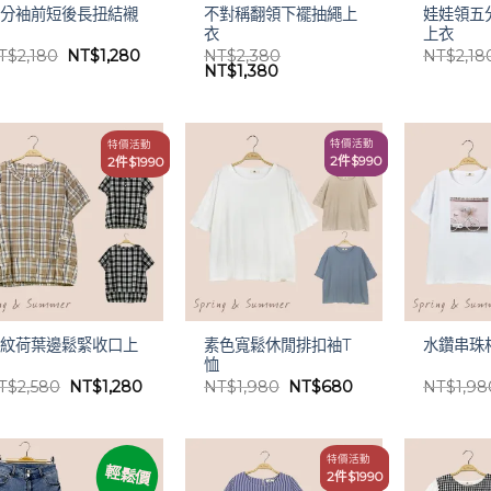
五分袖前短後長扭結襯
不對稱翻領下襬抽繩上
娃娃領五
衫
衣
上衣
原
目
T$
2,180
NT$
1,280
NT$
2,380
NT$
2,18
始
前
原
目
NT$
1,380
價
價
始
前
格：
格：
價
價
NT$2,180。
NT$1,280。
格：
格：
NT$2,380。
NT$1,380。
特價活動
特價活動
2件$990
2件$1990
格紋荷葉邊鬆緊收口上
素色寬鬆休閒排扣袖T
水鑽串珠
衣
恤
原
目
原
目
T$
2,580
NT$
1,280
NT$
1,980
NT$
680
NT$
1,98
始
前
始
前
價
價
價
價
格：
格：
格：
格：
NT$2,580。
NT$1,280。
NT$1,980。
NT$680。
特價活動
輕鬆價
2件$1990