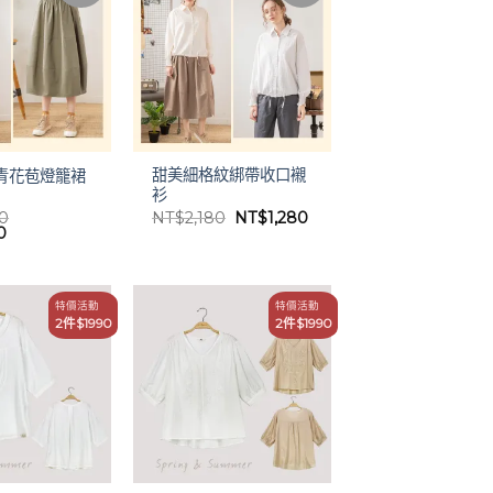
甜美細格紋綁帶收口襯
青花苞燈籠裙
衫
原
目
80
NT$
2,180
NT$
1,280
目
始
前
0
前
價
價
價
格：
格：
格：
NT$2,180。
NT$1,280。
80。
NT$1,680。
特價活動
特價活動
2件$1990
2件$1990