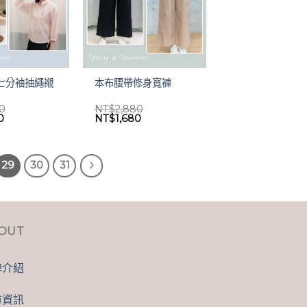
七分袖抽繩襯
本布腰帶修身寬褲
80
NT$
2,880
目
原
目
0
NT$
1,680
前
始
前
價
價
價
格：
格：
格：
80。
NT$1,380。
NT$2,880。
NT$1,680。
29
30
31
OUT
牌介紹
市資訊