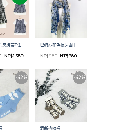
開叉綁帶T恤
巴黎紗花色披肩圍巾
原
目
原
目
0
NT$
1,580
NT$
980
NT$
680
始
前
始
前
價
價
價
價
格：
格：
格：
格：
NT$3,180。
NT$1,580。
NT$980。
NT$680。
-42%
-42%
襪
清新格紋襪