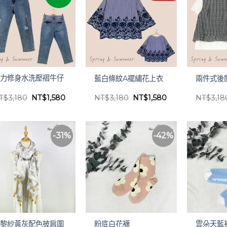
彈力修身水洗壓褶牛仔
藍白條紋A襬繡花上衣
兩件式後
褲
原
目
原
目
T$
3,180
NT$
1,580
NT$
3,180
NT$
1,580
NT$
3,18
始
前
始
前
價
價
價
價
格：
格：
格：
格：
NT$3,180。
NT$1,580。
NT$3,180。
NT$1,580。
-31%
-42%
巴黎紗黃灰配色披肩圍
粉底白花襪
雲朵天藍