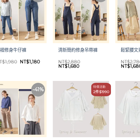
壓褶修身牛仔褲
清新簡約修身吊帶褲
鬆緊腰文
原
目
T$
1,980
NT$
1,180
NT$
2,880
NT$
2,7
始
前
原
目
原
NT$
1,680
NT$
1,68
價
價
始
前
始
格：
格：
價
價
價
NT$1,980。
NT$1,180。
格：
格：
格：
NT$2,880。
NT$1,680。
NT$2,7
特價活動
-41%
2件$1990