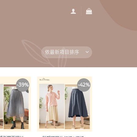
-39%
-42%