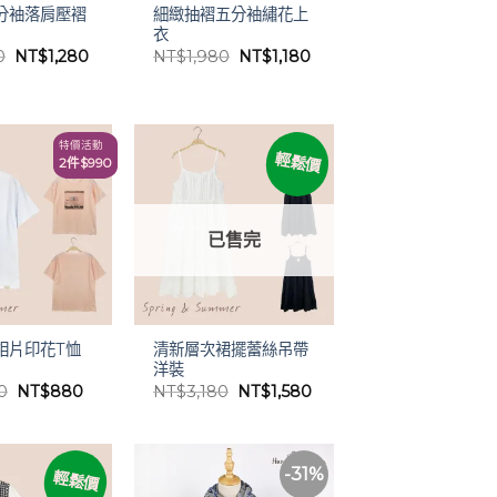
分袖落肩壓褶
細緻抽褶五分袖繡花上
衣
原
目
原
目
0
NT$
1,280
NT$
1,980
NT$
1,180
始
前
始
前
價
價
價
價
格：
格：
格：
格：
NT$2,180。
NT$1,280。
NT$1,980。
NT$1,180。
特價活動
輕鬆價
2件$990
已售完
清新層次裙擺蕾絲吊帶
相片印花T恤
洋裝
原
目
原
目
0
NT$
880
NT$
3,180
NT$
1,580
始
前
始
前
價
價
價
價
格：
格：
格：
格：
NT$1,980。
NT$880。
NT$3,180。
NT$1,580。
-31%
輕鬆價