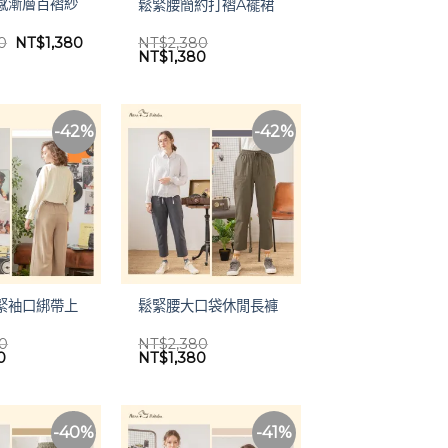
感漸層百褶紗
鬆緊腰簡約打褶A襬裙
原
目
0
NT$
1,380
NT$
2,380
始
前
原
目
NT$
1,380
價
價
始
前
格：
格：
價
價
NT$2,280。
NT$1,380。
格：
格：
NT$2,380。
NT$1,380。
-42%
-42%
緊袖口綁帶上
鬆緊腰大口袋休閒長褲
80
NT$
2,380
目
原
目
0
NT$
1,380
前
始
前
價
價
價
格：
格：
格：
80。
NT$1,380。
NT$2,380。
NT$1,380。
-40%
-41%