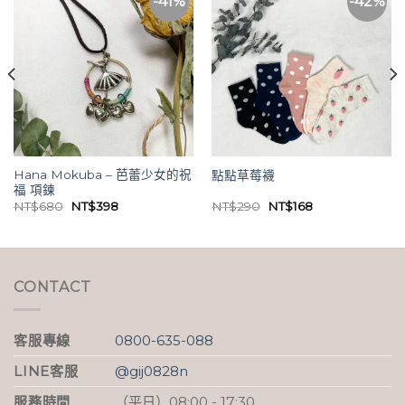
-41%
-42%
Hana Mokuba – 芭蕾少女的祝
點點草莓襪
福 項鍊
原
目
原
目
NT$
680
NT$
398
NT$
290
NT$
168
始
前
始
前
價
價
價
價
格：
格：
格：
格：
NT$680。
NT$398。
NT$290。
NT$168。
CONTACT
客服專線
0800-635-088
LINE客服
@gij0828n
服務時間
（平日）08:00 - 17:30