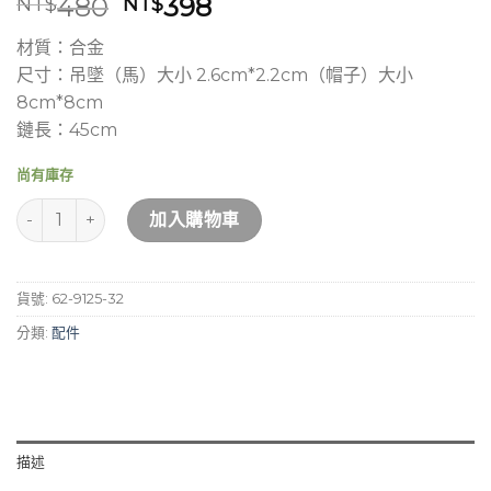
原
目
480
398
NT$
NT$
始
前
材質：合金
價
價
尺寸：吊墜（馬）大小 2.6cm*2.2cm（帽子）大小
格：
格：
8cm*8cm
NT$480。
NT$398。
鏈長：45cm
尚有庫存
Hana Mokuba - 圓帽與小馬 項鍊 數量
加入購物車
貨號:
62-9125-32
分類:
配件
描述