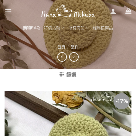
Skip
to
content
購物FAQ
特價活動
所有商品
輕鬆價商品
首頁
/
配件
篩選
-17%