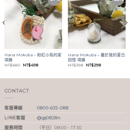
Hana Mokuba – 粉紅小鳥的家
Hana Mokuba – 屬於我的夏日
項鍊
回憶 項鍊
原
目
原
目
NT$
680
NT$
498
NT$
398
NT$
298
始
前
始
前
價
價
價
價
格：
格：
格：
格：
NT$680。
NT$498。
NT$398。
NT$298。
CONTACT
客服專線
0800-635-088
LINE客服
@gij0828n
服務時間
（平日）08:00 - 17:30