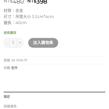
原
目
480
398
NT$
NT$
始
前
材質：合金
價
價
尺寸：吊墜大小 3.2cm*4cm
格：
格：
鏈長：40cm
NT$480。
NT$398。
尚有庫存
Hana Mokuba - 回憶盒子 項鍊 數量
加入購物車
貨號:
62-9126-57
分類:
配件
描述
詳細資訊