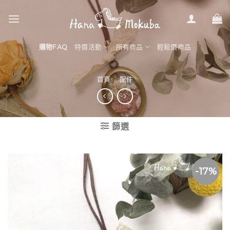
Skip
to
content
購物FAQ
特價活動
所有商品
輕鬆價商品
首頁
/
配件
篩選
-17%