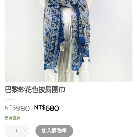
巴黎紗花色披肩圍巾
原
目
980
680
NT$
NT$
始
前
尚有庫存
價
價
巴黎紗花色披肩圍巾 數量
格：
格：
加入購物車