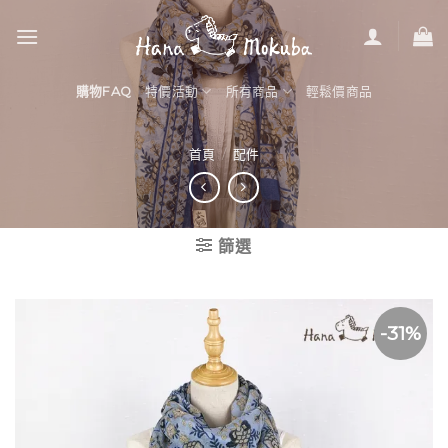
Skip
to
content
購物FAQ
特價活動
所有商品
輕鬆價商品
首頁
/
配件
篩選
-31%