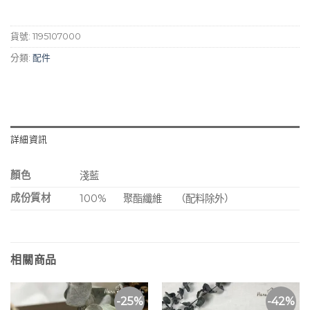
NT$980。
NT$680。
貨號:
1195107000
分類:
配件
詳細資訊
顏色
淺藍
成份質材
100%
聚酯纖維
（配料除外）
相關商品
-25%
-42%