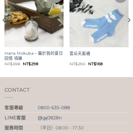
Hana Mokuba – 屬於我的夏日
雲朵天藍襪
回憶 項鍊
原
目
原
目
NT$
398
NT$
298
NT$
290
NT$
168
始
前
始
前
價
價
價
價
格：
格：
格：
格：
NT$398。
NT$298。
NT$290。
NT$168。
CONTACT
客服專線
0800-635-088
LINE客服
@gij0828n
服務時間
（平日）08:00 - 17:30