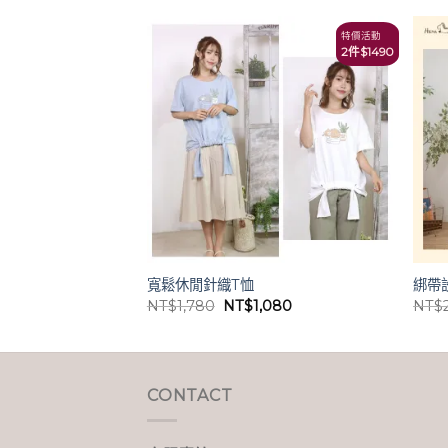
特價活動
輕鬆價
2件$1490
寬鬆休閒針織T恤
綁帶
目
原
目
80
NT$
1,780
NT$
1,080
NT$
前
始
前
價
價
價
格：
格：
格：
,980。
NT$980。
NT$1,780。
NT$1,080。
CONTACT