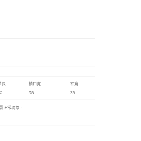
袖長
袖口寬
袖寬
0
38
39
差屬正常現象。