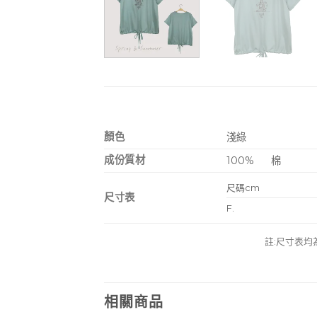
顏色
淺綠
成份質材
100%
棉
尺碼cm
尺寸表
F.
註:尺寸表均
相關商品