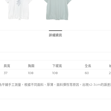
詳細資訊
肩寬
胸圍
下襬寬
全長
37
108
108
60
2
為平鋪手工測量，根據不同面料、厚薄、面料彈性等原因，出現±2-3cm的誤