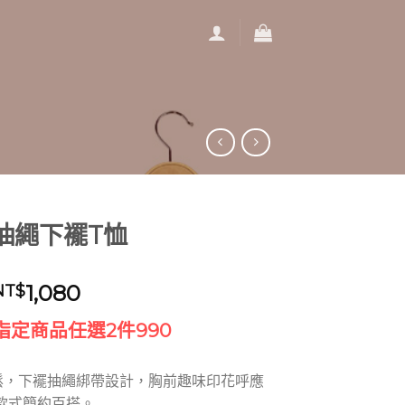
抽繩下襬T恤
原
目
1,080
NT$
始
前
指定商品任選2件990
價
價
格：
格：
NT$1,780。
NT$1,080。
鬆，下襬抽繩綁帶設計，胸前趣味印花呼應
款式簡約百搭。