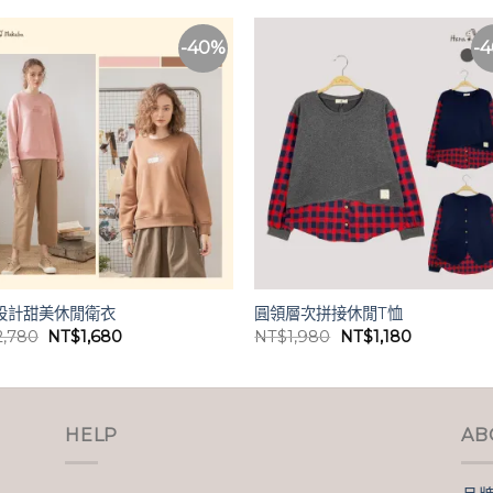
-40%
-
設計甜美休閒衛衣
圓領層次拼接休閒T恤
原
目
原
目
2,780
NT$
1,680
NT$
1,980
NT$
1,180
始
前
始
前
價
價
價
價
格：
格：
格：
格：
NT$2,780。
NT$1,680。
NT$1,980。
NT$1,180
HELP
AB