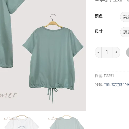
顏色
尺寸
寬鬆休閒抽繩下襬T
貨號:
115591
分類:
T恤
,
指定商品任