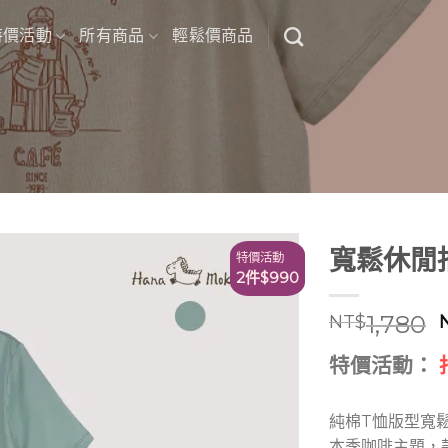
特價活動
所有商品
輕鬆價商品
寬鬆休閒
特價活動
2件$990
1,780
NT$
特價活動：
純棉T恤版型寬
本季咖啡主題，