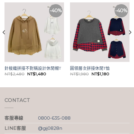
-40%
-40%
針梭織拼接不對稱設計休閒帽T
圓領層次拼接休閒T恤
原
目
原
目
NT$
2,480
NT$
1,480
NT$
1,980
NT$
1,180
始
前
始
前
價
價
價
價
格：
格：
格：
格：
NT$2,480。
NT$1,480。
NT$1,980。
NT$1,180。
CONTACT
客服專線
0800-635-088
LINE客服
@gij0828n