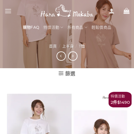
Skip
to
content
購物FAQ
特價活動
所有商品
輕鬆價商品
首頁
/
上半身
/
T恤
篩選
特價活動
2件$1490