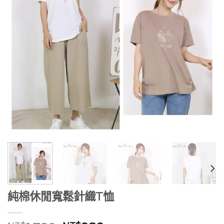
純棉休閒寬鬆針織T恤