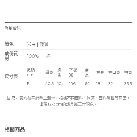
詳細資訊
顏色
米白 | 淺咖
成份質
100%
棉
材
尺碼
胸
下襬
全
肩寬
袖長
袖口寬
袖寬
cm
圍
寬
長
尺寸表
F.
40.5
104
106
64
18
32
35.5
註:尺寸表均為平鋪手工測量，根據不同面料、厚薄、面料彈性等原因，
出現±2-3cm的誤差屬正常現象。
相關商品