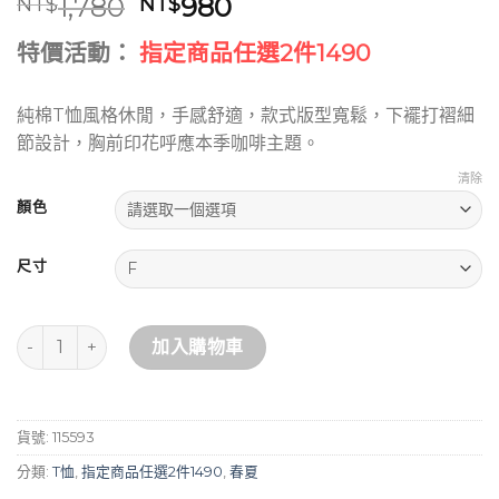
原
目
1,780
980
NT$
NT$
始
前
特價活動：
指定商品任選2件1490
價
價
格：
格：
NT$1,780。
NT$980。
純棉T恤風格休閒，手感舒適，款式版型寬鬆，下襬打褶細
節設計，胸前印花呼應本季咖啡主題。
清除
顏色
尺寸
純棉休閒寬鬆針織T恤 數量
加入購物車
貨號:
115593
分類:
T恤
,
指定商品任選2件1490
,
春夏