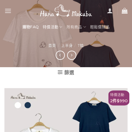
Skip
to
content
購物FAQ
特價活動
所有商品
輕鬆價商品
首頁
/
上半身
/
T恤
篩選
特價活動
2件$990