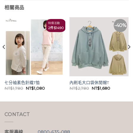
相關商品
特價活動
-40%
2件$1490
七分袖素色針織T恤
內刷毛大口袋休閒帽T
原
目
原
目
NT$
1,780
NT$
1,080
NT$
2,780
NT$
1,680
始
前
始
前
價
價
價
價
格：
格：
格：
格：
NT$1,780。
NT$1,080。
NT$2,780。
NT$1,680。
CONTACT
客服專線
0800-635-088