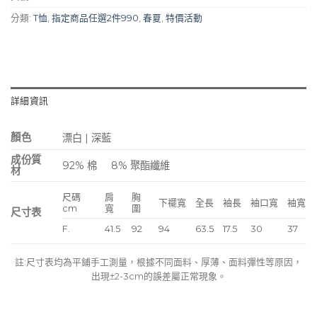
分類:
T恤
,
指定商品任選2件990
,
春夏
,
特價活動
詳細資訊
顏色
漂白 | 深藍
成份質
92% 棉
8% 聚酯纖維
材
尺碼
肩
胸
下襬寬
全長
袖長
袖口寬
袖寬
cm
寬
圍
尺寸表
F.
41.5
92
94
63.5
17.5
30
37
註:尺寸表均為平鋪手工測量，根據不同面料、厚薄、面料彈性等原因，
出現±2-3cm的誤差屬正常現象。