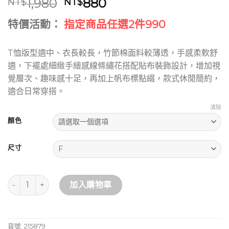
原
目
1,980
880
NT$
NT$
始
前
特價活動：
指定商品任選2件990
價
價
格：
格：
NT$1,980。
NT$880。
T恤版型適中、衣長較長，竹節棉面料較薄透，手感柔軟舒
適，下襬處細緻手繪感線條繡花搭配貼布裝飾設計，增加視
覺層次、趣味感十足，再加上帆布標點綴，款式休閒簡約，
適合日常穿搭。
清除
顏色
尺寸
趣味貼布繡花竹節棉T恤 數量
加入購物車
貨號:
215879