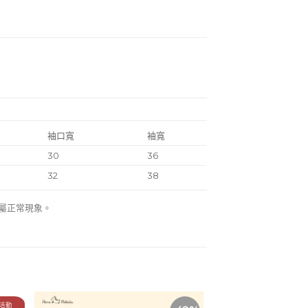
袖口寬
袖寬
30
36
32
38
差屬正常現象。
活動