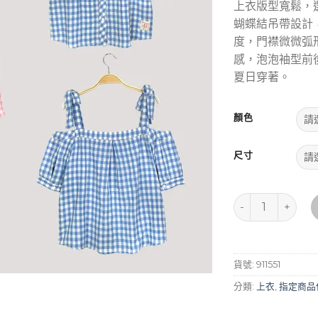
上衣版型寬鬆，
蝴蝶結吊帶設計
度，門襟微微弧
感，泡泡袖型前
夏日穿著。
顏色
尺寸
甜美一字領蝴蝶結
貨號:
911551
分類:
上衣
,
指定商品