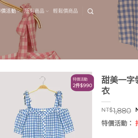
特價活動
所有商品
輕鬆價商品
甜美一字
特價活動
2件$990
衣
1,880
NT$
特價活動：