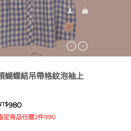
領蝴蝶結吊帶格紋泡袖上
原
目
980
NT$
始
前
指定商品任選2件990
價
價
格：
格：