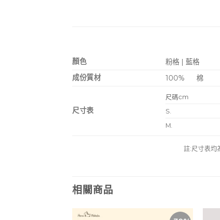
顏色
粉格 | 藍格
成份質材
100%
棉
尺碼cm
尺寸表
S.
M.
註:尺寸表均
相關商品
特價活動