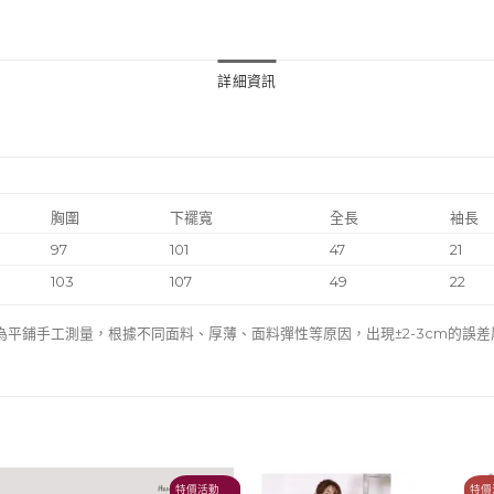
詳細資訊
胸圍
下襬寬
全長
袖長
97
101
47
21
103
107
49
22
為平鋪手工測量，根據不同面料、厚薄、面料彈性等原因，出現±2-3cm的誤
特價
特價活動