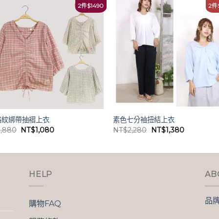
2件
2件$1490
格紋綁帶抽褶上衣
素色七分袖扭結上衣
原
目
原
目
1,880
NT$
1,080
NT$
2,280
NT$
1,380
始
前
始
前
價
價
價
價
格：
格：
格：
格：
NT$1,880。
NT$1,080。
NT$2,280。
NT$1,38
HELP
AB
品
購物FAQ