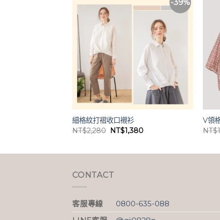
-39%
2件$1490
袖型上衣
細格紋打褶收口襯衫
V領
目
原
目
,380
NT$
2,280
NT$
1,380
NT$
前
始
前
價
價
價
格：
格：
格：
,780。
NT$1,380。
NT$2,280。
NT$1,380。
CONTACT
客服專線
0800-635-088