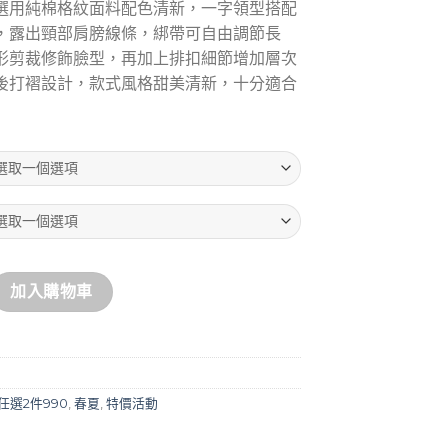
NT$1,880。
NT$980。
選用純棉格紋面料配色清新，一字領型搭配
，露出頸部肩膀線條，綁帶可自由調節長
形剪裁修飾臉型，再加上排扣細節增加層次
後打褶設計，款式風格甜美清新，十分適合
吊帶格紋泡袖上衣 數量
加入購物車
任選2件990
,
春夏
,
特價活動