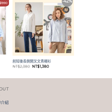
-42%
$1990
前短後長側開叉文青襯衫
原
目
NT$
2,380
NT$
1,380
始
前
價
價
格：
格：
0。
NT$2,380。
NT$1,380。
OUT
牌介紹