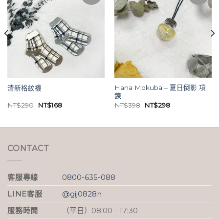
Hana Mokuba – 夏日倒影 項
清新格紋襪
鍊
原
目
原
目
NT$
290
NT$
168
NT$
398
NT$
298
始
前
始
前
價
價
價
價
格：
格：
格：
格：
NT$290。
NT$168。
NT$398。
NT$298。
CONTACT
客服專線
0800-635-088
LINE客服
@gij0828n
服務時間
（平日）08:00 - 17:30