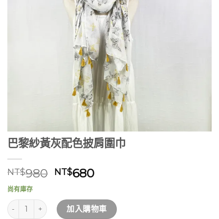
巴黎紗黃灰配色披肩圍巾
原
目
980
680
NT$
NT$
始
前
尚有庫存
價
價
巴黎紗黃灰配色披肩圍巾 數量
格：
格：
加入購物車