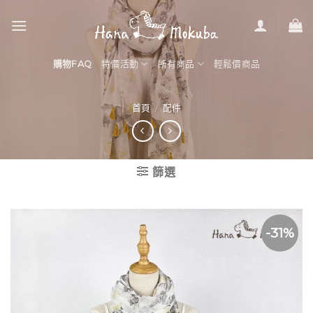
Skip
to
content
購物FAQ
特價活動
所有商品
輕鬆價商品
首頁
/
配件
篩選
-31%