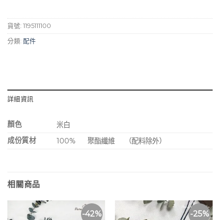
NT$980。
NT$680。
貨號:
1195111100
分類:
配件
詳細資訊
顏色
米白
成份質材
100%
聚酯纖維
（配料除外）
相關商品
-42%
-25%