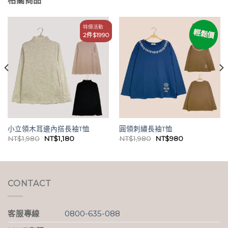
相關商品
特價活動
輕鬆價
2件$1990
小立領木耳邊內搭長袖T恤
圓領刺繡長袖T恤
原
目
原
目
NT$
1,980
NT$
1,180
NT$
1,980
NT$
980
始
前
始
前
價
價
價
價
格：
格：
格：
格：
NT$1,980。
NT$1,180。
NT$1,980。
NT$980。
CONTACT
客服專線
0800-635-088