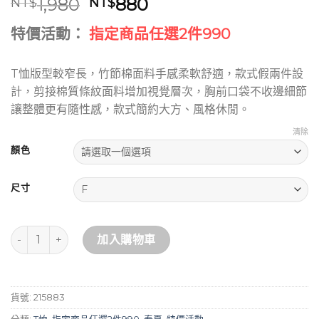
原
目
1,980
880
NT$
NT$
始
前
特價活動：
指定商品任選2件990
價
價
格：
格：
NT$1,980。
NT$880。
T恤版型較窄長，竹節棉面料手感柔軟舒適，款式假兩件設
計，剪接棉質條紋面料增加視覺層次，胸前口袋不收邊細節
讓整體更有隨性感，款式簡約大方、風格休閒。
清除
顏色
尺寸
層次假兩件剪接休閒棉質T恤 數量
加入購物車
貨號:
215883