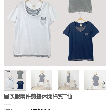
層次假兩件剪接休閒棉質T恤