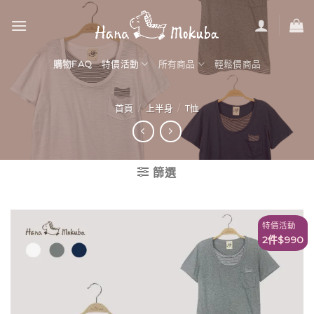
Skip
to
content
購物FAQ
特價活動
所有商品
輕鬆價商品
首頁
/
上半身
/
T恤
篩選
特價活動
2件$990