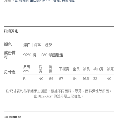
分類:
T恤
,
指定商品任選2件990
,
春夏
,
特價活動
詳細資訊
顏色
漂白 | 深藍 | 淺灰
成份質
92% 棉
8% 聚酯纖維
材
尺碼
肩
胸
下襬寬
全長
袖長
袖口寬
袖寬
cm
寬
圍
尺寸表
F.
40
89
87
64
16.5
32
40
註:尺寸表均為平鋪手工測量，根據不同面料、厚薄、面料彈性等原因，
出現±2-3cm的誤差屬正常現象。